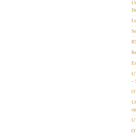
Ut
ži
Le
Se
R
Re
Em
UT
–
OT
Ut
op
U
O