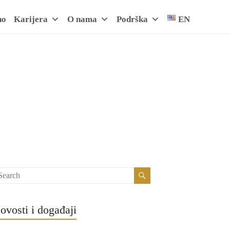
no
Karijera
O nama
Podrška
EN
ovosti i događaji