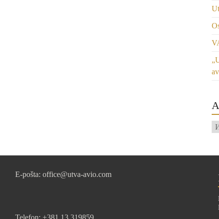
Ut
Os
V
„U
av
A
Ar
E-pošta: office@utva-avio.com
Telefon: +381 13 319859