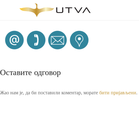
Skip
to
content
UTVA
AVIO
D.O.O.
Mi
pravimo
Оставите одговор
avione
Жао нам је, да би поставили коментар, морате
бити пријављени
.