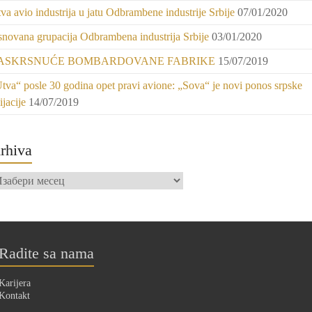
va avio industrija u jatu Odbrambene industrije Srbije
07/01/2020
novana grupacija Odbrambena industrija Srbije
03/01/2020
ASKRSNUĆE BOMBARDOVANE FABRIKE
15/07/2019
tva“ posle 30 godina opet pravi avione: „Sova“ je novi ponos srpske
ijacije
14/07/2019
rhiva
hiva
Radite sa nama
Karijera
Kontakt