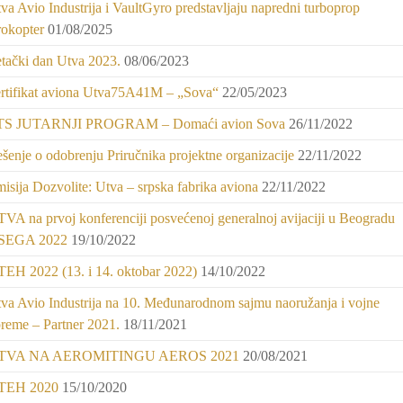
va Avio Industrija i VaultGyro predstavljaju napredni turboprop
rokopter
01/08/2025
tački dan Utva 2023.
08/06/2023
rtifikat aviona Utva75A41M – „Sova“
22/05/2023
TS JUTARNJI PROGRAM – Domaći avion Sova
26/11/2022
šenje o odobrenju Priručnika projektne organizacije
22/11/2022
isija Dozvolite: Utva – srpska fabrika aviona
22/11/2022
VA na prvoj konferenciji posvećenoj generalnoj avijaciji u Beogradu
 SEGA 2022
19/10/2022
EH 2022 (13. i 14. oktobar 2022)
14/10/2022
va Avio Industrija na 10. Međunarodnom sajmu naoružanja i vojne
reme – Partner 2021.
18/11/2021
TVA NA AEROMITINGU AEROS 2021
20/08/2021
TEH 2020
15/10/2020