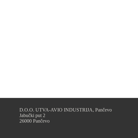
D.O.O. UTVA-AVIO INDUSTRIJA, Pančevo
Jabučki put 2
26000 Pančevo