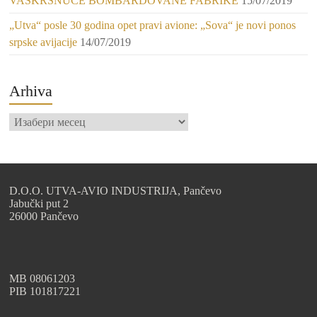
VASKRSNUĆE BOMBARDOVANE FABRIKE
15/07/2019
„Utva“ posle 30 godina opet pravi avione: „Sova“ je novi ponos
srpske avijacije
14/07/2019
Arhiva
Arhiva
D.O.O. UTVA-AVIO INDUSTRIJA, Pančevo
Jabučki put 2
26000 Pančevo
МB 08061203
PIB 101817221