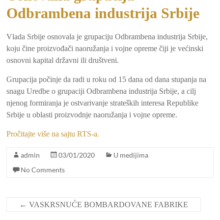
Odbrambena industrija Srbije
Vlada Srbije osnovala je grupaciju Odbrambena industrija Srbije,
koju čine proizvođači naoružanja i vojne opreme čiji je većinski
osnovni kapital državni ili društveni.
Grupacija počinje da radi u roku od 15 dana od dana stupanja na
snagu Uredbe o grupaciji Odbrambena industrija Srbije, a cilj
njenog formiranja je ostvarivanje strateških interesa Republike
Srbije u oblasti proizvodnje naoružanja i vojne opreme.
Pročitajte više na sajtu RTS-a.
admin
03/01/2020
U medijima
No Comments
←
VASKRSNUĆE BOMBARDOVANE FABRIKE